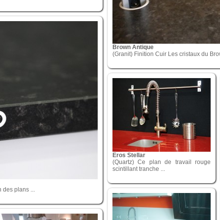
Brown Antique
(Granit) Finition Cuir Les cristaux du Bro
Eros Stellar
(Quartz) Ce plan de travail rouge
scintillant tranche ...
 des plans ...